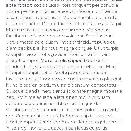
aptent taciti socios
Lkad litora torquent per conubia
nostra, per inceptos himenaeos. Praesent ut libero a
ipsum aliquam accumsan. Maecenas ut arcu in justo
euismod auctor. Donec facilisis efficitur ante a suscipit.
Mauris maximus eu odio ac euismod. Maecenas
faucibus turpis sed posuere volutpat. Sed tincidunt
luctus massa ac aliquam. Integer tincidunt purus et
diam dapibus, a rhoncus magna congue. Ut ut turpis
suscipit massa mollis gravida. Proin ut dui in libero
aliquet semper.
Morbi a felis sapien
bibendum
hendrerit elit, vitae posuere sem pharetra nec. Morbi
suscipit suscipit luctus. Morbi posuere augue eu
tristique mollis. Suspendisse fringilla venenatis placerat.
Nunc id sapien pretium urna bibendum consectetur.
Quisque blandit metus arcu, id ornare magna molestie
nec. Proin malesuada a lacus nec mollis. Aliquam
pellentesque purus ac nibh pharetra gravida.
Vestibulum quis elit rhoncus, ultricies dolor at, gravida
orci. Curabitur ut luctus felis. Sed suscipit ut velit sit
amet semper. Donec lorem sem, feugiat eget laoreet
in, semper non elit. Ut accumsan lacus eu tellus