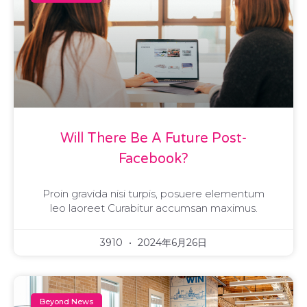
Will There Be A Future Post-
Facebook?
Proin gravida nisi turpis, posuere elementum
leo laoreet Curabitur accumsan maximus.
3910
2024年6月26日
Beyond News