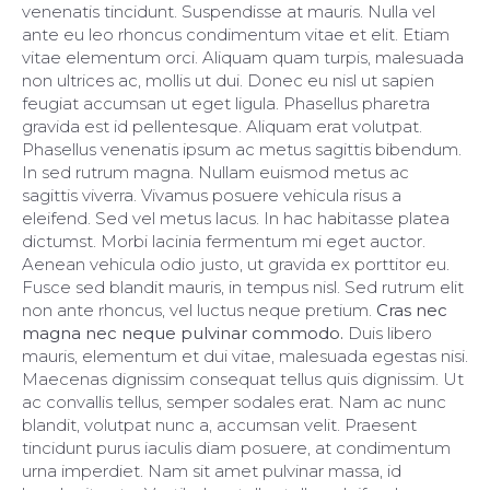
venenatis tincidunt. Suspendisse at mauris. Nulla vel
ante eu leo rhoncus condimentum vitae et elit. Etiam
vitae elementum orci. Aliquam quam turpis, malesuada
non ultrices ac, mollis ut dui. Donec eu nisl ut sapien
feugiat accumsan ut eget ligula. Phasellus pharetra
gravida est id pellentesque. Aliquam erat volutpat.
Phasellus venenatis ipsum ac metus sagittis bibendum.
In sed rutrum magna. Nullam euismod metus ac
sagittis viverra. Vivamus posuere vehicula risus a
eleifend. Sed vel metus lacus. In hac habitasse platea
dictumst. Morbi lacinia fermentum mi eget auctor.
Aenean vehicula odio justo, ut gravida ex porttitor eu.
Fusce sed blandit mauris, in tempus nisl. Sed rutrum elit
non ante rhoncus, vel luctus neque pretium.
Cras nec
magna nec neque pulvinar commodo.
Duis libero
mauris, elementum et dui vitae, malesuada egestas nisi.
Maecenas dignissim consequat tellus quis dignissim. Ut
ac convallis tellus, semper sodales erat. Nam ac nunc
blandit, volutpat nunc a, accumsan velit. Praesent
tincidunt purus iaculis diam posuere, at condimentum
urna imperdiet. Nam sit amet pulvinar massa, id