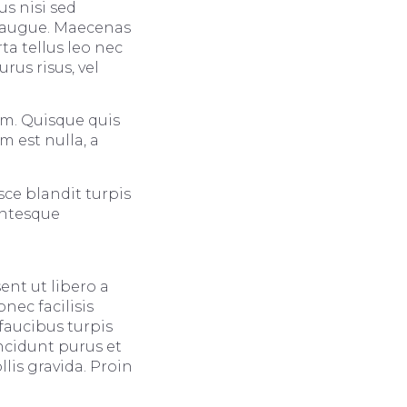
s nisi sed
ra augue. Maecenas
ta tellus leo nec
urus risus, vel
um. Quisque quis
 est nulla, a
sce blandit turpis
entesque
ent ut libero a
ec facilisis
faucibus turpis
ncidunt purus et
lis gravida. Proin