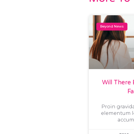
Beyond News
Will There 
F
Proin gravida
elementum le
accum