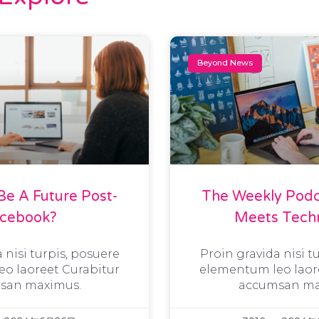
Beyond News
Be A Future Post-
The Weekly Podc
acebook?
Meets Tech
 nisi turpis, posuere
Proin gravida nisi t
o laoreet Curabitur
elementum leo laor
san maximus.
accumsan ma