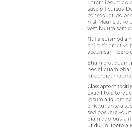
Lorem ipsum dolor
suscipit cursus. 
consequat, dolor e
nisl. Mauris et vol
vestibulum sem c
Nulla euismod a m
enim sit amet vel
accumsan libero u
Etiam erat quam, p
nec aliquam phare
imperdiet magna ti
Class aptent taciti 
Lkad litora torqu
ipsum aliquam acc
efficitur ante a 
sed posuere volut
diam dapibus, a r
ut dui in libero a