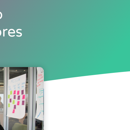
o
res