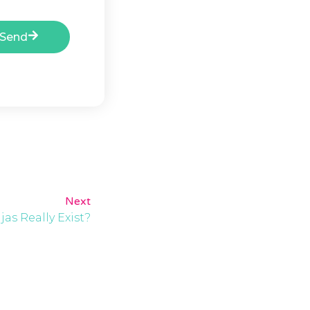
Send
Next
as Really Exist?