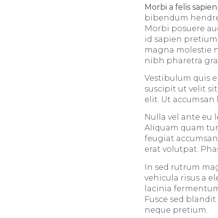
Morbi a felis sapien
bibendum hendrerit
Morbi posuere aug
id sapien pretium
magna molestie ne
nibh pharetra gra
Vestibulum quis eli
suscipit ut velit 
elit. Ut accumsan 
Nulla vel ante eu
Aliquam quam turpi
feugiat accumsan 
erat volutpat. Ph
In sed rutrum mag
vehicula risus a e
lacinia fermentum 
Fusce sed blandit 
neque pretium.