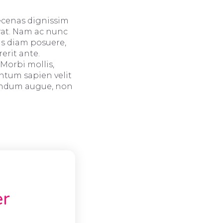
aecenas dignissim
erat. Nam ac nunc
is diam posuere,
erit ante.
 Morbi mollis,
entum sapien velit
bendum augue, non
er