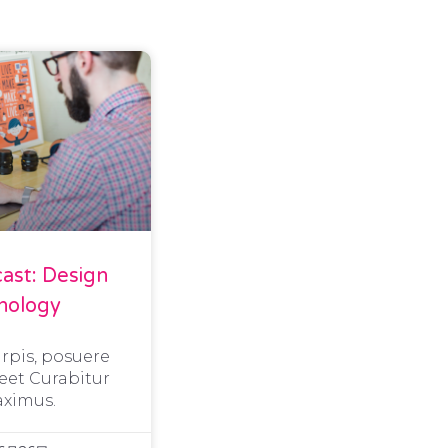
ast: Design
nology
urpis, posuere
eet Curabitur
ximus.