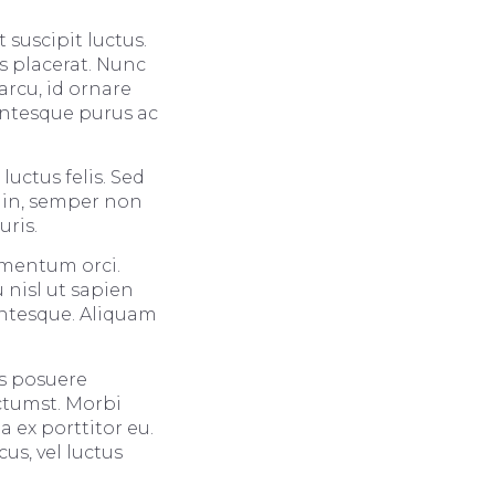
suscipit luctus.
s placerat. Nunc
rcu, id ornare
entesque purus ac
luctus felis. Sed
t in, semper non
uris.
ementum orci.
 nisl ut sapien
entesque. Aliquam
us posuere
ictumst. Morbi
 ex porttitor eu.
us, vel luctus