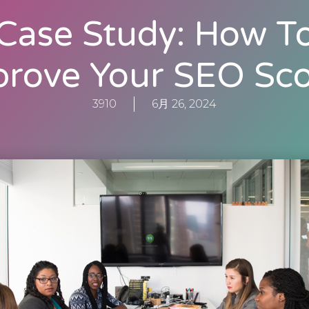
Case Study: How T
prove Your SEO Sco
3910
6月 26, 2024