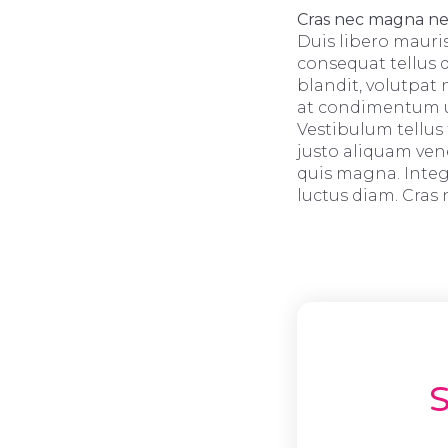
Cras nec magna n
Duis libero mauri
consequat tellus q
blandit, volutpat 
at condimentum ur
Vestibulum tellus 
justo aliquam ven
quis magna. Integ
luctus diam. Cras ni
S