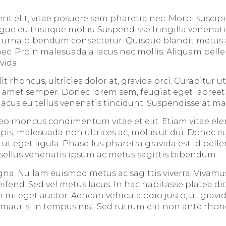
 elit, vitae posuere sem pharetra nec. Morbi suscipit 
ue eu tristique mollis. Suspendisse fringilla venenati
 urna bibendum consectetur. Quisque blandit metus a
c. Proin malesuada a lacus nec mollis. Aliquam pell
vida.
t rhoncus, ultricies dolor at, gravida orci. Curabitur ut 
sit amet semper. Donec lorem sem, feugiat eget laoree
lacus eu tellus venenatis tincidunt. Suspendisse at ma
 leo rhoncus condimentum vitae et elit. Etiam vitae el
s, malesuada non ultrices ac, mollis ut dui. Donec eu
ut eget ligula. Phasellus pharetra gravida est id pell
asellus venenatis ipsum ac metus sagittis bibendum.
na. Nullam euismod metus ac sagittis viverra. Vivam
leifend. Sed vel metus lacus. In hac habitasse platea d
mi eget auctor. Aenean vehicula odio justo, ut gravida
mauris, in tempus nisl. Sed rutrum elit non ante rhonc