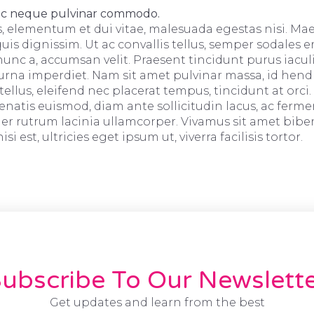
ec neque pulvinar commodo.
s, elementum et dui vitae, malesuada egestas nisi. M
uis dignissim. Ut ac convallis tellus, semper sodales 
nunc a, accumsan velit. Praesent tincidunt purus iacul
na imperdiet. Nam sit amet pulvinar massa, id hendr
tellus, eleifend nec placerat tempus, tincidunt at orci.
enatis euismod, diam ante sollicitudin lacus, ac ferm
er rutrum lacinia ullamcorper. Vivamus sit amet bi
si est, ultricies eget ipsum ut, viverra facilisis tortor.
ubscribe To Our Newslett
Get updates and learn from the best