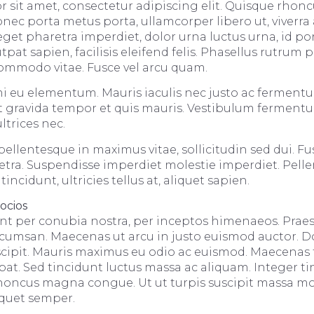
 sit amet, consectetur adipiscing elit. Quisque rhoncu
Donec porta metus porta, ullamcorper libero ut, viver
get pharetra imperdiet, dolor urna luctus urna, id por
utpat sapien, facilisis eleifend felis. Phasellus rutrum p
ommodo vitae. Fusce vel arcu quam.
i eu elementum. Mauris iaculis nec justo ac ferment
it gravida tempor et quis mauris. Vestibulum fermentum
ltrices nec.
ellentesque in maximus vitae, sollicitudin sed dui. Fu
tra. Suspendisse imperdiet molestie imperdiet. Pell
ncidunt, ultricies tellus at, aliquet sapien.
socios
ent per conubia nostra, per inceptos himenaeos. Praes
umsan. Maecenas ut arcu in justo euismod auctor. Don
suscipit. Mauris maximus eu odio ac euismod. Maecenas 
pat. Sed tincidunt luctus massa ac aliquam. Integer ti
honcus magna congue. Ut ut turpis suscipit massa mol
liquet semper.